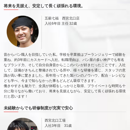
将来を見据え、安定して長く頑張れる環境。
五穀七福 西宮北口店
入社6年目 主任 32歳
昔からパン職人を目指していた私。学校を卒業後はブーランジェリーで経験を
重ね、約3年前にカスカードへ入社。転職理由は、パン屋の多い神戸でも有名
なブランド力、そして自分自身昔からここのパンが好きだったことです。入社
して、設備がきちんと整備されている所や、様々な研修を通じ、スタッフの意
識が高い事に驚きました。長年培ってきた製パンのノウハウ、配合・レシピな
ども学べ、今まで知らなかった事もどんどん吸収できます。
働きやすさも魅力で、全員が休暇をしっかりと取得、プライベートな時間も十
分に取りながら働いており、将来を見据えながら、安定して長く頑張れる環境
だと思います！
未経験からでも研修制度が充実で安心
西宮北口工場
入社3年目 31歳