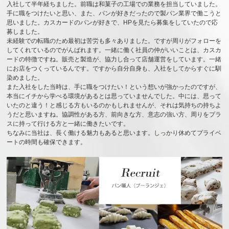
入社して半年経ちました。前職は和菓子の工場での業務を担当していました。
手に職をつけたいと思い、また、パンが好きだったので製パン業界で働こうと
思いました。カスカードのパンが好きで、HPを見たら募集をしていたので応
募しました。
未経験での転職のため最初は苦労も多々ありました。ですが周りがフォローを
してくれているのでがんばれます。一緒に働く社員の仲がいいことは、カスカ
ードの特徴ですね。販売と製造が、協力し合って店舗運営をしています。一緒
にお店をつくっているんです。ですから自分自身も、入社をしてからすぐに馴
染めました。
また入社をした当時は、手に職をつけたい！という想いが強かったのですが、
本当にイチから学べる環境があるとは思っていませんでした。中には、思って
いたのと違う！と感じる方もいるのかもしれませんが、それは気持ちの持ちよ
うだと思いますね。協調性がある方、前向きな方、意志の強い方、周りをプラ
スに持って行ける方と一緒に働きたいです。
ちなみに当社は、長く働ける魅力もあると思います。しっかり休めてプライベ
ートの時間も確保できます。