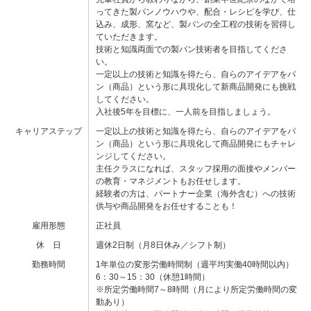
ってきた製パンノウハウや、配合・レシピを学び、仕
込み、成形、窯など、製パンの全工程の技術を習得し
ていただきます。
技術と知識両面での製パン技術者を目指してくださ
い。
一定以上の技術と知識を得たら、自らのアイデアをパ
ン（商品）という形に具現化して新商品開発にも挑戦
してください。
入社後5年を目標に、一人前を目指しましょう。
キャリアステップ
一定以上の技術と知識を得たら、自らのアイデアをパ
ン（商品）という形に具現化して商品開発にもチャレ
ンジしてください。
主任クラスになれば、スタッフ採用の面接やメンバー
の教育・マネジメントもお任せします。
経験者の方は、パートナー企業（海外含む）への技術
供与や商品開発をお任せすることも！
雇用形態
正社員
休 日
週休2日制（月8日休み／シフト制）
勤務時間
1年単位の変形労働時間制（週平均実働40時間以内）
6：30～15：30（休憩1時間）
※所定労働時間7～8時間（月により所定労働時間の変
動あり）