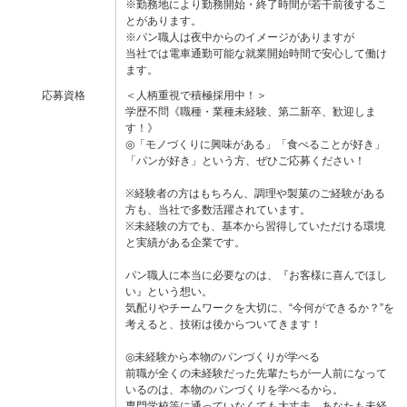
※勤務地により勤務開始・終了時間が若干前後するこ
とがあります。
※パン職人は夜中からのイメージがありますが
当社では電車通勤可能な就業開始時間で安心して働け
ます。
応募資格
＜人柄重視で積極採用中！＞
学歴不問《職種・業種未経験、第二新卒、歓迎しま
す！》
◎「モノづくりに興味がある」「食べることが好き」
「パンが好き」という方、ぜひご応募ください！
※経験者の方はもちろん、調理や製菓のご経験がある
方も、当社で多数活躍されています。
※未経験の方でも、基本から習得していただける環境
と実績がある企業です。
パン職人に本当に必要なのは、『お客様に喜んでほし
い』という想い。
気配りやチームワークを大切に、“今何ができるか？”を
考えると、技術は後からついてきます！
◎未経験から本物のパンづくりが学べる
前職が全くの未経験だった先輩たちが一人前になって
いるのは、本物のパンづくりを学べるから。
専門学校等に通っていなくても大丈夫。あなたも未経