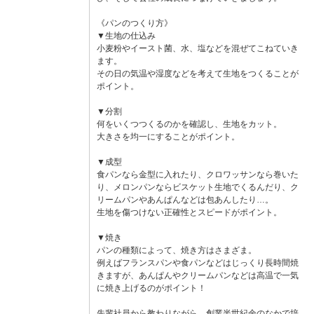
《パンのつくり方》
▼生地の仕込み
小麦粉やイースト菌、水、塩などを混ぜてこねていき
ます。
その日の気温や湿度などを考えて生地をつくることが
ポイント。
▼分割
何をいくつつくるのかを確認し、生地をカット。
大きさを均一にすることがポイント。
▼成型
食パンなら金型に入れたり、クロワッサンなら巻いた
り、メロンパンならビスケット生地でくるんだり、ク
リームパンやあんぱんなどは包あんしたり…。
生地を傷つけない正確性とスピードがポイント。
▼焼き
パンの種類によって、焼き方はさまざま。
例えばフランスパンや食パンなどはじっくり長時間焼
きますが、あんぱんやクリームパンなどは高温で一気
に焼き上げるのがポイント！
先輩社員から教わりながら、創業半世紀余のなかで培