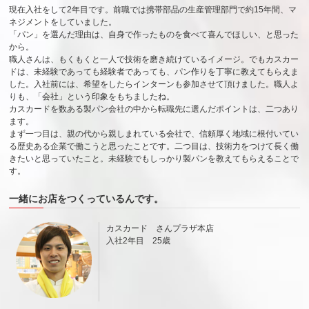
現在入社をして2年目です。前職では携帯部品の生産管理部門で約15年間、マ
ネジメントをしていました。
「パン」を選んだ理由は、自身で作ったものを食べて喜んでほしい、と思った
から。
職人さんは、もくもくと一人で技術を磨き続けているイメージ。でもカスカー
ドは、未経験であっても経験者であっても、パン作りを丁寧に教えてもらえま
した。入社前には、希望をしたらインターンも参加させて頂けました。職人よ
りも、「会社」という印象をもちましたね。
カスカードを数ある製パン会社の中から転職先に選んだポイントは、二つあり
ます。
まず一つ目は、親の代から親しまれている会社で、信頼厚く地域に根付いてい
る歴史ある企業で働こうと思ったことです。二つ目は、技術力をつけて長く働
きたいと思っていたこと。未経験でもしっかり製パンを教えてもらえることで
す。
一緒にお店をつくっているんです。
カスカード さんプラザ本店
入社2年目 25歳