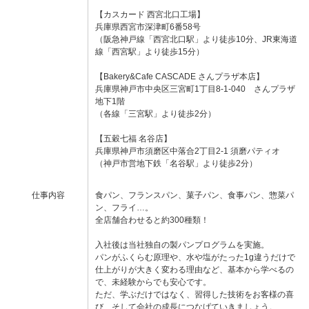
【カスカード 西宮北口工場】
兵庫県西宮市深津町6番58号
（阪急神戸線「西宮北口駅」より徒歩10分、JR東海道
線「西宮駅」より徒歩15分）
【Bakery&Cafe CASCADE さんプラザ本店】
兵庫県神戸市中央区三宮町1丁目8-1-040 さんプラザ
地下1階
（各線「三宮駅」より徒歩2分）
【五穀七福 名谷店】
兵庫県神戸市須磨区中落合2丁目2-1 須磨パティオ
（神戸市営地下鉄「名谷駅」より徒歩2分）
仕事内容
食パン、フランスパン、菓子パン、食事パン、惣菜パ
ン、フライ…。
全店舗合わせると約300種類！
入社後は当社独自の製パンプログラムを実施。
パンがふくらむ原理や、水や塩がたった1g違うだけで
仕上がりが大きく変わる理由など、基本から学べるの
で、未経験からでも安心です。
ただ、学ぶだけではなく、習得した技術をお客様の喜
び、そして会社の成長につなげていきましょう。