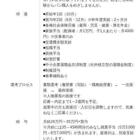
験からパン職人をめざしませんか。
待 遇
■昇給年1回（10月）
■賞与年2回（6月・12月）※昨年度実績：2ヶ月分
■各種社会保険完備（雇用・労災・健康・厚生年金）
■家族手当（配偶者：月1万円、子1人あたり：月4000
円）※扶養者のみ
■交通費全額支給
■役職手当
■資格手当
■財形貯蓄
■中小企業退職金共済制度（社外積立型の退職金制度）
■制服貸与
■食事補助あり
選考プロセス
書類選考（履歴書（写貼）・職務経歴書）→ 一次面
接 → 最終面接
※人物重視の面接です
応募～内定まで1～2週間を予定。
就業中の方も面接日・入社日を調整しますので、気兼
ねなくご応募ください。
給 与
月給26万円～35万円+賞与
※月給には35～45時間分のみなし残業手当（5万3,000
円～8万7,000円）が含まれます。超過分は、別途支給
いたします。