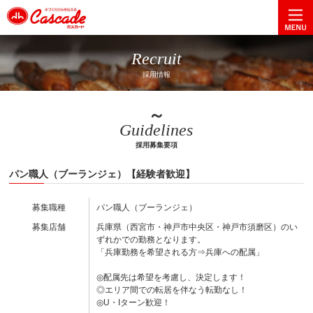
Recruit
採用情報
～
Guidelines
採用募集要項
パン職人（ブーランジェ）【経験者歓迎】
募集職種
パン職人（ブーランジェ）
募集店舗
兵庫県（西宮市・神戸市中央区・神戸市須磨区）のい
ずれかでの勤務となります。
「兵庫勤務を希望される方⇒兵庫への配属」
◎配属先は希望を考慮し、決定します！
◎エリア間での転居を伴なう転勤なし！
◎U・Iターン歓迎！