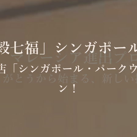
穀七福」シンガポー
12号店「シンガポール・パー
ン！